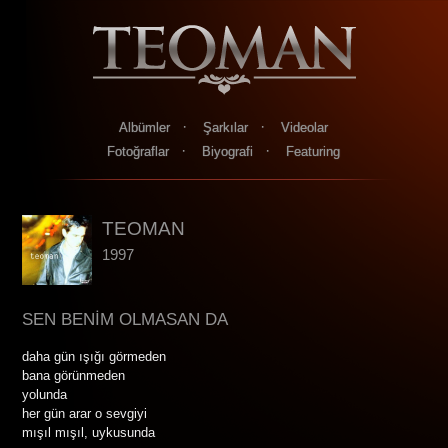
·
·
Albümler
Şarkılar
Videolar
·
·
Fotoğraflar
Biyografi
Featuring
TEOMAN
1997
SEN BENİM OLMASAN DA
daha gün ışığı görmeden
bana görünmeden
yolunda
her gün arar o sevgiyi
mışıl mışıl, uykusunda