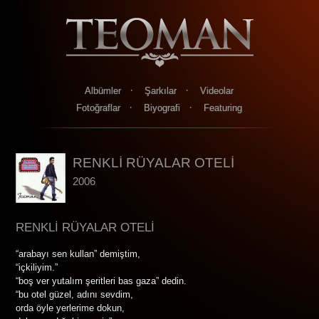
·
·
Albümler
Şarkılar
Videolar
·
·
Fotoğraflar
Biyografi
Featuring
RENKLİ RÜYALAR OTELİ
2006
RENKLİ RÜYALAR OTELİ
“arabayı sen kullan” demiştim,
“içkiliyim.”
“boş ver yutalım şeritleri bas gaza” dedin.
“bu otel güzel, adını sevdim,
orda öyle yerlerime dokun,