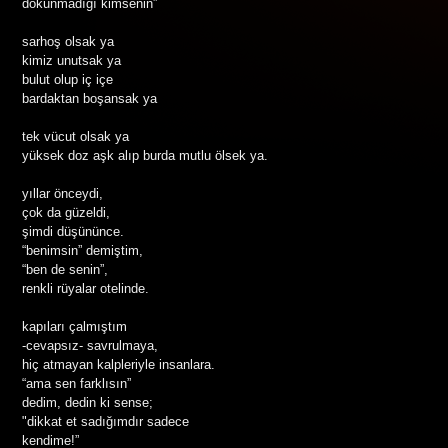
dokunmadığı kimsenin”
sarhoş olsak ya
kimiz unutsak ya
bulut olup iç içe
bardaktan boşansak ya
tek vücut olsak ya
yüksek doz aşk alıp burda mutlu ölsek ya.
yıllar önceydi,
çok da güzeldi,
şimdi düşününce.
“benimsin” demiştim,
“ben de senin”,
renkli rüyalar otelinde.
kapıları çalmıştım
-cevapsız- savrulmaya,
hiç atmayan kalpleriyle insanlara.
“ama sen farklısın”
dedim, dedin ki sense;
"dikkat et sadığımdır sadece
kendime!”