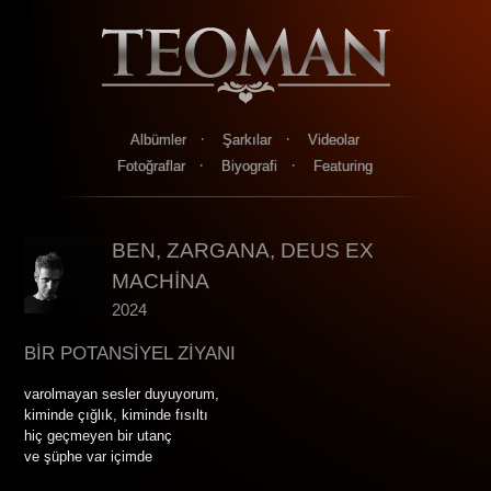
·
·
Albümler
Şarkılar
Videolar
·
·
Fotoğraflar
Biyografi
Featuring
BEN, ZARGANA, DEUS EX
MACHİNA
2024
BİR POTANSİYEL ZİYANI
varolmayan sesler duyuyorum,
kiminde çığlık, kiminde fısıltı
hiç geçmeyen bir utanç
ve şüphe var içimde