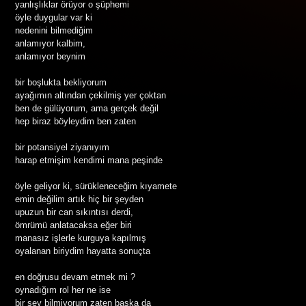
yanlışlıklar örüyor o şüphemi
öyle duygular var ki
nedenini bilmediğim
anlamıyor kalbim,
anlamıyor beynim
bir boşlukta bekliyorum
ayağımın altından çekilmiş yer çoktan
ben de gülüyorum, ama gerçek değil
hep biraz böyleydim ben zaten
bir potansiyel ziyanıyım
harap etmişim kendimi mana peşinde
öyle geliyor ki, sürükleneceğim kıyamete
emin değilim artık hiç bir şeyden
upuzun bir can sıkıntısı derdi,
ömrümü anlatacaksa eğer biri
manasız işlerle kurguya kapılmış
oyalanan biriydim hayatta sonuçta
en doğrusu devam etmek mi ?
oynadığım rol her ne ise
bir şey bilmiyorum zaten başka da