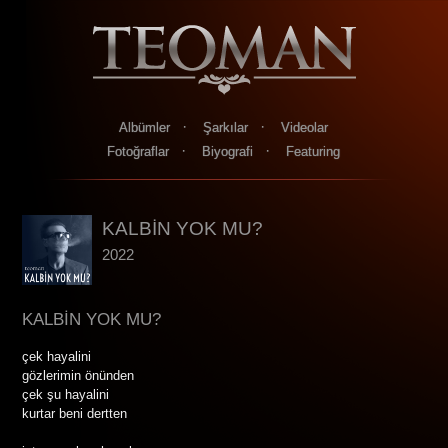
·
·
Albümler
Şarkılar
Videolar
·
·
Fotoğraflar
Biyografi
Featuring
KALBİN YOK MU?
2022
KALBİN YOK MU?
çek hayalini
gözlerimin önünden
çek şu hayalini
kurtar beni dertten