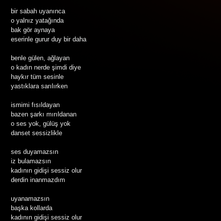
bir sabah uyanınca
o yalnız yatağında
bak gör aynaya
eserinle gurur duy bir daha
benle gülen, ağlayan
o kadın nerde şimdi diye
haykır tüm sesinle
yastıklara sarılırken
ismimi fısıldayan
bazen şarkı mırıldanan
o ses yok, gülüş yok
danset sessizlikle
ses duyamazsın
iz bulamazsın
kadının gidişi sessiz olur
derdin inanmazdım
uyanamazsın
başka kollarda
kadının gidişi sessiz olur