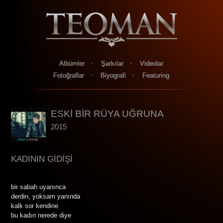
·
·
Albümler
Şarkılar
Videolar
·
·
Fotoğraflar
Biyografi
Featuring
ESKİ BİR RÜYA UĞRUNA
2015
KADININ GİDİŞİ
bir sabah uyanınca
derdin, yoksam yanında
kalk sor kendine
bu kadın nerede diye