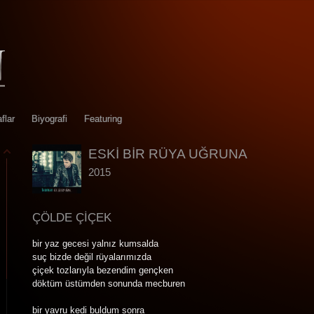
flar
Biyografi
Featuring
ESKİ BİR RÜYA UĞRUNA
2015
ÇÖLDE ÇİÇEK
bir yaz gecesi yalnız kumsalda
suç bizde değil rüyalarımızda
çiçek tozlarıyla bezendim gençken
döktüm üstümden sonunda mecburen
bir yavru kedi buldum sonra