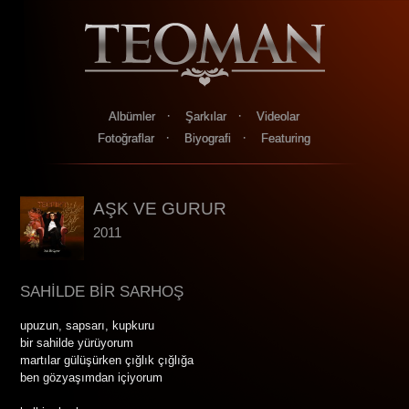
·
·
Albümler
Şarkılar
Videolar
·
·
Fotoğraflar
Biyografi
Featuring
AŞK VE GURUR
2011
SAHİLDE BİR SARHOŞ
upuzun, sapsarı, kupkuru
bir sahilde yürüyorum
martılar gülüşürken çığlık çığlığa
ben gözyaşımdan içiyorum