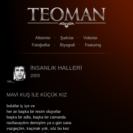
·
·
Albümler
Şarkılar
Videolar
·
·
Fotoğraflar
Biyografi
Featuring
İNSANLIK HALLERİ
2009
MAVİ KUŞ İLE KÜÇÜK KIZ
bulutlar iç içe ve
her an başka bir resim oluyorlar
başka bir adla, başka bir zamanda
rastlasaydım demiştim ya o gün sana
vazgeçtim, kaçmak yok, söz bu kez