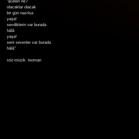
“acelen ne?
olacaklar olacak
bir gün nasılsa
yaşa!
sevdiklerin var burada
hâlâ
yaşa!
seni sevenler var burada
hâlâ"
söz-müzik: teoman