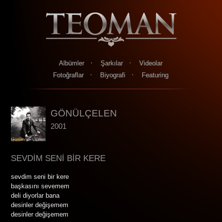
·
·
Albümler
Şarkılar
Videolar
·
·
Fotoğraflar
Biyografi
Featuring
GÖNÜLÇELEN
2001
SEVDİM SENİ BİR KERE
sevdim seni bir kere
başkasını sevemem
deli diyorlar bana
desinler değişemem
desinler değişemem