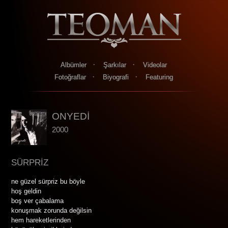
·
·
Albümler
Şarkılar
Videolar
·
·
Fotoğraflar
Biyografi
Featuring
ONYEDİ
2000
SÜRPRİZ
ne güzel sürpriz bu böyle
hoş geldin
boş ver çabalama
konuşmak zorunda değilsin
hem hareketlerinden