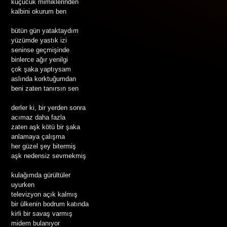
küçücük mimiklerinden
kalbini okurum ben
bütün gün yataktaydım
yüzümde yastık izi
seninse geçmişinde
binlerce ağır yenilgi
çok şaka yaptıysam
aslında korktuğumdan
beni zaten tanırsın sen
derler ki, bir yerden sonra
acımaz daha fazla
zaten aşk kötü bir şaka
anlamaya çalışma
her güzel şey bitermiş
aşk nedensiz sevmekmiş
kulağımda gürültüler
uyurken
televizyon açık kalmış
bir ülkenin bodrum katında
kirli bir savaş varmış
midem bulanıyor