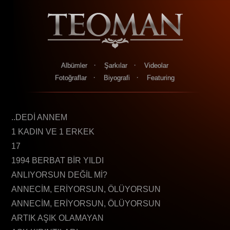
·
·
Albümler
Şarkılar
Videolar
·
·
Fotoğraflar
Biyografi
Featuring
..DEDİ ANNEM
1 KADIN VE 1 ERKEK
17
1994 BERBAT BİR YILDI
ANLIYORSUN DEĞİL Mİ?
ANNECİM, ERİYORSUN, ÖLÜYORSUN
ANNECİM, ERİYORSUN, ÖLÜYORSUN
ARTIK AŞIK OLAMAYAN