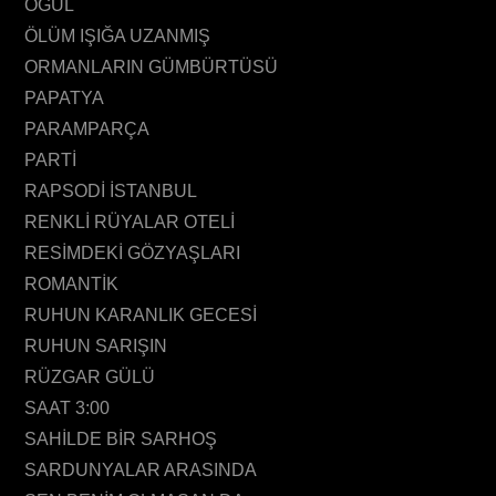
OĞUL
ÖLÜM IŞIĞA UZANMIŞ
ORMANLARIN GÜMBÜRTÜSÜ
PAPATYA
PARAMPARÇA
PARTİ
RAPSODİ İSTANBUL
RENKLİ RÜYALAR OTELİ
RESİMDEKİ GÖZYAŞLARI
ROMANTİK
RUHUN KARANLIK GECESİ
RUHUN SARIŞIN
RÜZGAR GÜLÜ
SAAT 3:00
SAHİLDE BİR SARHOŞ
SARDUNYALAR ARASINDA