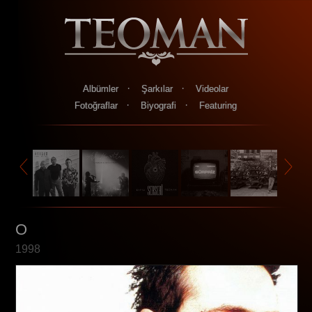
·
·
Albümler
Şarkılar
Videolar
·
·
Fotoğraflar
Biyografi
Featuring
O
1998