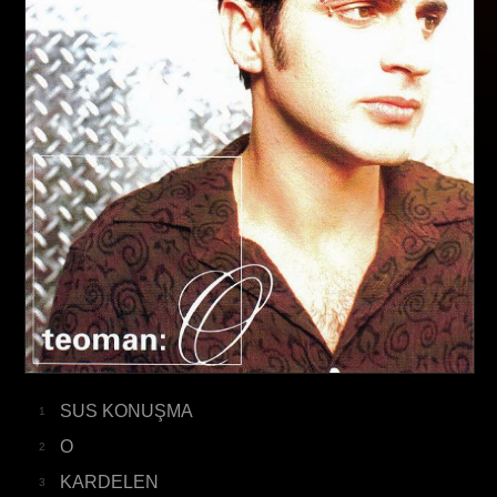
SUS KONUŞMA
1
O
2
KARDELEN
3