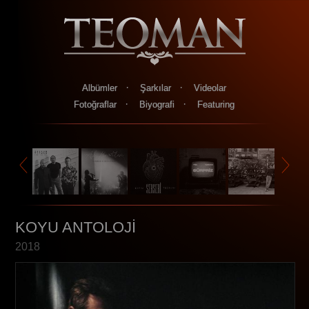
·
·
Albümler
Şarkılar
Videolar
·
·
Fotoğraflar
Biyografi
Featuring
KOYU ANTOLOJİ
2018