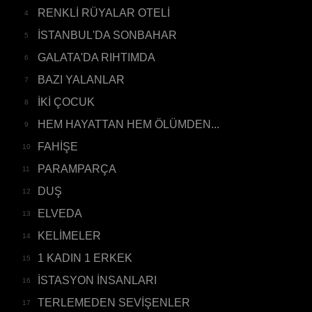
RENKLİ RÜYALAR OTELİ
4
İSTANBUL'DA SONBAHAR
5
GALATA'DA RIHTIMDA
6
BAZI YALANLAR
7
İKİ ÇOCUK
8
HEM HAYATTAN HEM ÖLÜMDEN...
9
FAHİŞE
10
PARAMPARÇA
11
DUŞ
12
ELVEDA
13
KELİMELER
14
1 KADIN 1 ERKEK
15
İSTASYON İNSANLARI
16
TERLEMEDEN SEVİŞENLER
17