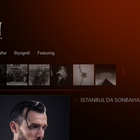
flar
Biyografi
Featuring
İSTANBUL'DA SONBAH
1